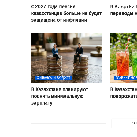
С 2027 года пенсия
В Kaspi.kz
казахстанцев больше не будет
переводы н
защищена от инфляции
ФИНАНСЫ И БЮДЖЕТ
ГЛАВНЫЕ НО
В Казахстане планируют
В Казахста
поднять минимальную
подорожать
зарплату
ЗА