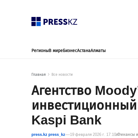
Регионы
В мире
Бизнес
Астана
Алматы
Главная
Все новости
Агентство Moody
инвестиционный 
Kaspi Bank
press.kz press_kz
19 февраля 2026 г. 17:10
в
Финансы и