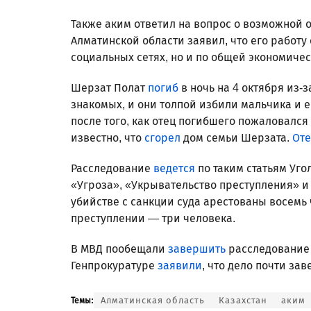
Также аким ответил на вопрос о возможной о
Алматинской области заявил, что его работу
социальных сетях, но и по общей экономичес
Шерзат Полат
погиб
в ночь на 4 октября из-
знакомых, и они толпой избили мальчика и е
после того, как отец погибшего пожаловался
известно, что
сгорел
дом семьи Шерзата.
Оте
Расследование
ведется
по таким статьям Уго
«Угроза», «Укрывательство преступления» и
убийстве с санкции суда арестованы восемь 
преступлении — три человека.
В МВД пообещали
завершить
расследование д
Генпрокуратуре
заявили
, что дело почти за
Алматинская область
Казахстан
аким
Темы: