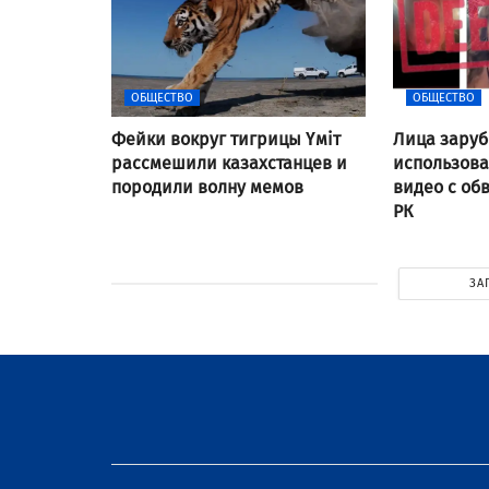
ОБЩЕСТВО
ОБЩЕСТВО
Фейки вокруг тигрицы Үміт
Лица заруб
рассмешили казахстанцев и
использов
породили волну мемов
видео с об
РК
ЗА