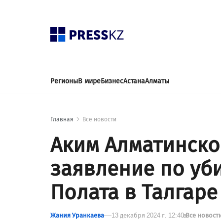
Регионы
В мире
Бизнес
Астана
Алматы
Главная
Все новости
Аким Алматинско
заявление по уб
Полата в Талгаре
Жания Уранкаева
13 декабря 2024 г. 12:40
в
Все новост