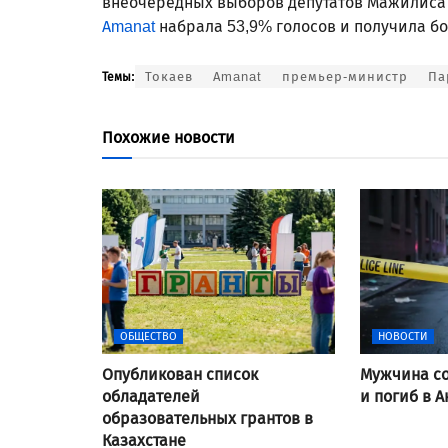
внеочередных выборов депутатов Мажилиса П
Amanat
набрала 53,9% голосов и получила бо
Токаев
Amanat
премьер-министр
Па
Темы:
Похожие новости
ОБЩЕСТВО
НОВОСТИ
Опубликован список
Мужчина со
обладателей
и погиб в А
образовательных грантов в
Казахстане