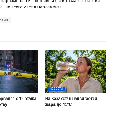
арламента РК, состоявшихся в 19 марта. Партия
льше всего мест в Парламенте.
ртия
НОВОСТИ
рвался с 12 этажа
На Казахстан надвигается
ктау
жара до 41°C