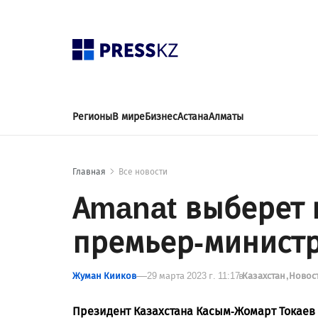
Регионы
В мире
Бизнес
Астана
Алматы
Главная
Все новости
Amanat выберет 
премьер-министр
Жуман Кииков
29 марта 2023 г. 11:17
в
Казахстан
Новос
Президент Казахстана Касым-Жомарт Токаев 