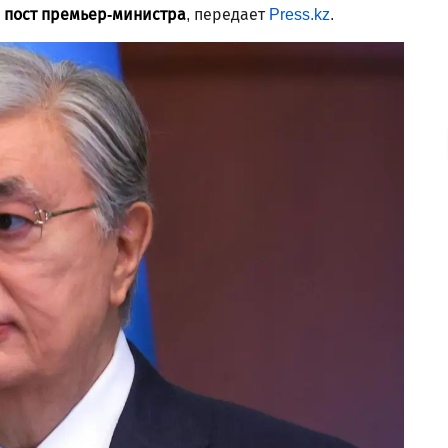
а пост премьер-министра
, передает
Press.kz
.