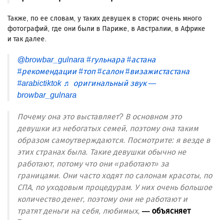
Также, по ее словам, у таких девушек в сторис очень много
фотографий, где они были в Париже, в Австралии, в Африке
и так далее.
@browbar_gulnara
#гульнара
#астана
#рекомендации
#топ
#салон
#визажистастана
#arabictiktok
♬ оригинальный звук —
browbar_gulnara
Почему она это выставляет? В основном это
девушки из небогатых семей, поэтому она таким
образом самоутверждаются. Посмотрите: я везде в
этих странах была. Такие девушки обычно не
работают, потому что они «работают» за
границами. Они часто ходят по салонам красоты, по
СПА, по уходовым процедурам. У них очень большое
количество денег, поэтому они не работают и
тратят деньги на себя, любимых,
— объясняет