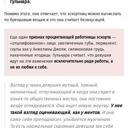
Гульнара.
Помимо этого, она отмечает, что эскортниц можно вычислить
по брендовым вещам и это она считает безвкусицей.
Еще один
признак процветающей работницы эскорта
—
«отшлифованное» лицо, увеличенные губы, перманент,
скулы как у Анжелины Джоли, силиконовая грудь,
накаченные ягодицы. Гульнара считает, что девушки
идут на эти изменения
исключительно ради работы,
а
не из любви к себе.
Взгляд у таких девушек мутный, томный,
непонятный, отпугивающий и когда она сидит в
каких-то общественных местах, она постоянно
везде оглядывается. Она ищет новую жертву.
У нее
такой взгляд оценивающий, как у ментов.
И она
сама себя преподносит, улыбается мужчинам.
То есть нормальная скромная девушка так себя