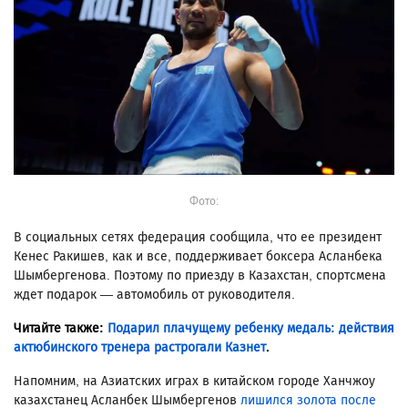
Фото:
В социальных сетях федерация сообщила, что ее президент
Кенес Ракишев, как и все, поддерживает боксера Асланбека
Шымбергенова. Поэтому по приезду в Казахстан, спортсмена
ждет подарок — автомобиль от руководителя.
Читайте также:
Подарил плачущему ребенку медаль: действия
актюбинского тренера растрогали Казнет
.
Напомним, на Азиатских играх в китайском городе Ханчжоу
казахстанец Асланбек Шымбергенов
лишился золота после