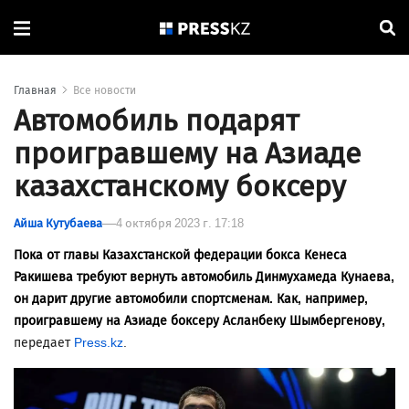
Главная
Все новости
Автомобиль подарят
проигравшему на Азиаде
казахстанскому боксеру
Айша Кутубаева
4 октября 2023 г. 17:18
Пока от главы Казахстанской федерации бокса
Кенеса
Ракишева требуют вернуть автомобиль Динмухамеда Кунаева,
он дарит другие автомобили спортсменам. Как, например,
проигравшему на Азиаде боксеру Асланбеку Шымбергенову,
передает
Press.kz
.