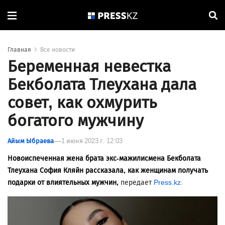
Главная
Все новости
Беременная невестка
Бекболата Тлеухана дала
совет, как охмурить
богатого мужчину
Айым Ыбраева
1 июня 2023 г. 12:03
Новоиспеченная жена брата экс-мажилисмена Бекболата
Тлеухана София Кляйн рассказала, как женщинам получать
подарки от влиятельных мужчин,
передает
Press.kz.