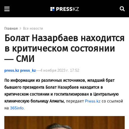
Главная
Все новости
Болат Назарбаев находится
в критическом состоянии
— СМИ
press.kz press_kz
4 ноября 2023 г. 17:52
По информации из различных источников, младший брат
бывшего президента Болат Назарбаев находится в
критическом состоянии и госпитализирован в Центральную
клиническую больницу Алматы,
передает
Press.kz
со ссылкой
на
365info.