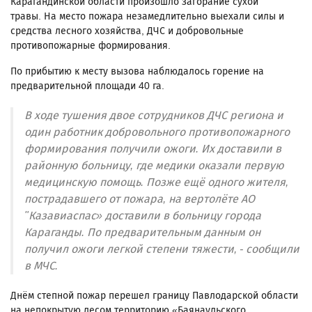
Карагандинской области произошло загорание сухой
травы. На место пожара незамедлительно выехали силы и
средства лесного хозяйства, ДЧС и добровольные
противопожарные формирования.
По прибытию к месту вызова наблюдалось горение на
предварительной площади 40 га.
В ходе тушения двое сотрудников ДЧС региона и
один работник добровольного противопожарного
формирования получили ожоги. Их доставили в
районную больницу, где медики оказали первую
медицинскую помощь. Позже ещё одного жителя,
пострадавшего от пожара, на вертолёте АО
"Казавиаспас» доставили в больницу города
Караганды. По предварительным данным он
получил ожоги легкой степени тяжести, - сообщили
в МЧС.
Днём степной пожар перешел границу Павлодарской области
на непокрытую лесом территорию «Баянаульского