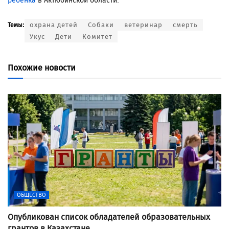
ребенка
в Актюбинской области.
охрана детей
Собаки
ветеринар
смерть
Темы:
Укус
Дети
Комитет
Похожие новости
ОБЩЕСТВО
Опубликован список обладателей образовательных
грантов в Казахстане