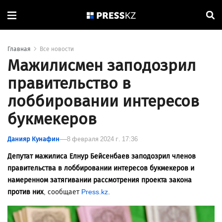
Главная
Все новости
Мажилисмен заподозрил
правительство в
лоббировании интересов
букмекеров
Данияр Кунафин
8 февраля 2024 г. 17:36
Депутат мажилиса Елнур Бейсенбаев заподозрил членов
правительства в лоббировании интересов букмекеров и
намеренном затягивании рассмотрения проекта закона
против них
, сообщает
Press.kz
.