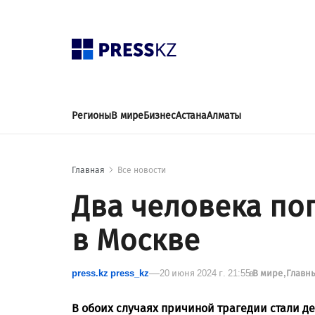
Регионы
В мире
Бизнес
Астана
Алматы
Главная
Все новости
Два человека пог
в Москве
press.kz press_kz
20 июня 2024 г. 21:55
в
В мире
Главн
В обоих случаях причиной трагедии стали де