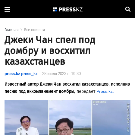
Главная
Все новости
Джеки Чан спел под
домбру и восхитил
казахстанцев
press.kz press_kz
28 июля 2023 г. 19:30
Известный актер Джеки Чан восхитил казахстанцев, исполнив
песню под аккомпанемент домбры,
передает
Press.kz.