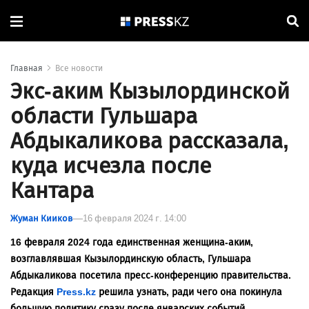
Главная
Все новости
Экс-аким Кызылординской
области Гульшара
Абдыкаликова рассказала,
куда исчезла после
Кантара
Жуман Кииков
16 февраля 2024 г. 14:00
16 февраля 2024 года единственная женщина-аким,
возглавлявшая Кызылординскую область, Гульшара
Абдыкаликова посетила пресс-конференцию правительства.
Редакция
Press.kz
решила узнать, ради чего она покинула
большую политику сразу после январских событий.