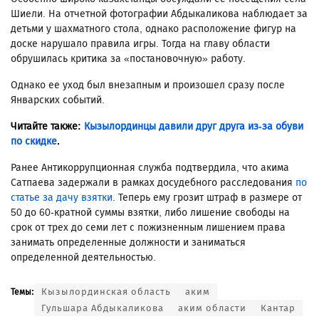
Шиели. На отчетной фотографии Абдыкаликова наблюдает за
детьми у шахматного стола, однако расположение фигур на
доске нарушало правила игры. Тогда на главу области
обрушилась критика за «постановочную» работу.
Однако ее уход был внезапным и произошел сразу после
Январских событий.
Читайте также:
Кызылординцы давили друг друга из-за обуви
по скидке
.
Ранее Антикоррупционная служба подтвердила, что акима
Сатпаева задержали в рамках досудебного расследования
по
статье за дачу взятки
. Теперь ему грозит штраф в размере от
50 до 60-кратной суммы взятки, либо лишение свободы на
срок от трех до семи лет с пожизненным лишением права
занимать определенные должности и заниматься
определенной деятельностью.
Кызылординская область
аким
Темы:
Гульшара Абдыкаликова
аким области
Кантар