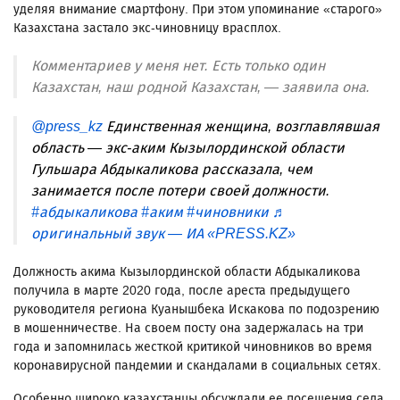
уделяя внимание смартфону. При этом упоминание «старого»
Казахстана застало экс-чиновницу врасплох.
Комментариев у меня нет. Есть только один
Казахстан, наш родной Казахстан, — заявила она.
@press_kz
Единственная женщина, возглавлявшая
область — экс-аким Кызылординской области
Гульшара Абдыкаликова рассказала, чем
занимается после потери своей должности.
#абдыкаликова
#аким
#чиновники
♬
оригинальный звук — ИА «PRESS.KZ»
Должность акима Кызылординской области Абдыкаликова
получила в марте 2020 года, после ареста предыдущего
руководителя региона Куанышбека Искакова по подозрению
в мошенничестве. На своем посту она задержалась на три
года и запомнилась жесткой критикой чиновников во время
коронавирусной пандемии и скандалами в социальных сетях.
Особенно широко казахстанцы обсуждали ее посещения села