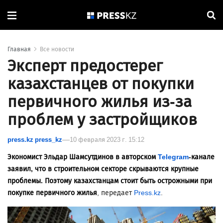
Главная
Все новости
Эксперт предостерег
казахстанцев от покупки
первичного жилья из-за
проблем у застройщиков
press.kz press_kz
10 февраля 2023 г. 15:12
Экономист Эльдар Шамсутдинов в авторском
Telegram
-канале
заявил, что в строительном секторе скрываются крупные
проблемы. Поэтому казахстанцам стоит быть острожными при
покупке первичного жилья
, передает
Press.kz
.