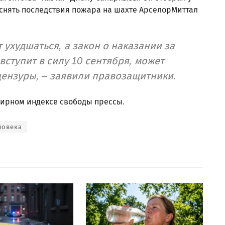
аснять последствия пожара на шахте АрселорМиттал
ухудшаться, а закон о наказании за
ступит в силу 10 сентября, может
цензуры, – заявили правозащитники.
емирном индексе свободы прессы.
ловека