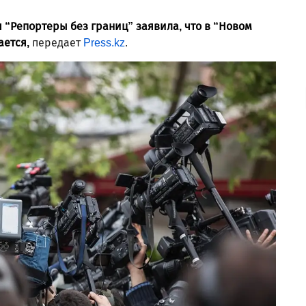
“Репортеры без границ” заявила, что в “Новом
ается,
передает
Press.kz
.