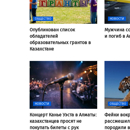
ОБЩЕСТВО
НОВОСТИ
Опубликован список
Мужчина со
обладателей
и погиб в А
образовательных грантов в
Казахстане
НОВОСТИ
ОБЩЕСТВО
Концерт Канье Уэста в Алматы:
Фейки вокр
казахстанцев просят не
рассмешили
покупать билеты с рук
породили 