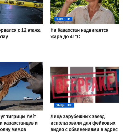
НОВОСТИ
рвался с 12 этажа
На Казахстан надвигается
ктау
жара до 41°C
ОБЩЕСТВО
уг тигрицы Үміт
Лица зарубежных звезд
 казахстанцев и
использовали для фейковых
волну мемов
видео с обвинениями в адрес