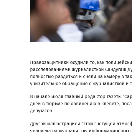
Правозащитники осудили то, как полицейск
расследованиями журналисткой Сандугаш Ду
полностью раздеться и сняли на камеру в та
унизительное обращение с журналисткой и т
В начале июля главный редактор газеты “С
дней в тюрьме по обвинению в клевете, посл
депутатов.
Другой иллюстрацией “этой гнетущей атмосф
человека на журналистку информационного а