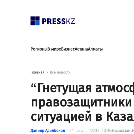
Регионы
В мире
Бизнес
Астана
Алматы
Главная
Все новости
“Гнетущая атмос
правозащитники
ситуацией в Каза
Данияр Адилбеков
24 августа 2023 г. 10:46
в
Казахстан