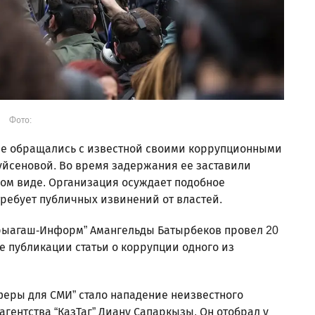
Фото:
ие обращались с известной своими коррупционными
йсеновой. Во время задержания ее заставили
ком виде. Организация осуждает подобное
ребует публичных извинений от властей.
арыагаш-Информ” Амангельды Батырбеков провел 20
е публикации статьи о коррупции одного из
еры для СМИ” стало нападение неизвестного
гентства “КазТаг” Диану Сапаркызы. Он отобрал у