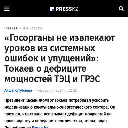
Главная
Все новости
«Госорганы не извлекают
уроков из системных
ошибок и упущений»:
Токаев о дефиците
мощностей ТЭЦ и ГРЭС
Айша Кутубаева
7 февраля 2024 г. 12:25
Президент Касым-Жомарт Токаев потребовал
ускорить
модернизацию коммунально-энергетического сектора. Он
признал, что страна испытывает дефицит мощностей по
производству и передаче электричества, тепла, воды.
Подробнее на
Press.kz
.