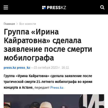
Главная
Все новости
Группа «Ирина
Кайратовна» сделала
заявление после смерти
мобилографа
press.kz press_kz
15 октября 2023 г. 16:11
Группа «Ирина Кайратовна» сделала заявление после
трагической смерти 21-летнего мобилографа во время
концерта в Астане,
передает
Press.kz.