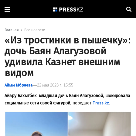
Главная
Все новости
«Из тростинки в пышечку»:
дочь Баян Алагузовой
удивила Казнет внешним
видом
Айым Ыбраева
22 мая 2023 г. 15:55
Айару Бахытбек, младшая дочь Баян Алагузовой, шокировала
социальные сети своей фигурой,
передает
Press.kz
.