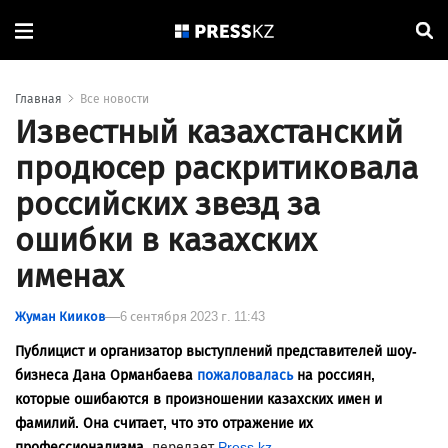
Главная
Все новости
Известный казахстанский
продюсер раскритиковала
российских звезд за
ошибки в казахских
именах
Жуман Кииков
6 сентября 2023 г. 11:43
Публицист и организатор выступлений представителей шоу-
бизнеса Дана Орманбаева
пожаловалась
на россиян,
которые ошибаются в произношении казахских имен и
фамилий. Она считает, что это отражение их
профессионализма,
передает
Press.kz
.