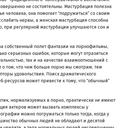
совершенно не состоятельны. Мастурбация полезна
я человека, она помогает “подружиться” со своим
асслабить нервы, а женская мастурбация способна
го, при регулярной мастурбации улучшаются сон и
ь за собственный полет фантазии на порнофильмы,
ько серьезных ошибок, которые могут отразиться
альностью, так и на качестве взаимоотношений с
т о том, что чем больше порно мы смотрим, тем
пторы удовольствия. Поиск драматического
б-ресурсов может привести к тому, что “обычный”
ктик, нормализуемых в порно, практически не имеют
ация актеров может вызвать комплексы у
графии можно погружаться только тогда, когда у
ьшинство обычных людей не обладают и десятой
м увидите, а тела нормальных людей несовершенны.