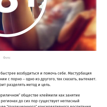
Фото:
 быстрее возбудиться и помочь себе. Мастурбация
ии с порно – одно из другого, так сказать, вытекает.
оит разделять метод и цель.
приличном” обществе клеймили как занятие
и регионах до сих пор существует негласный
чве “традиционного” консервативного воспитания.