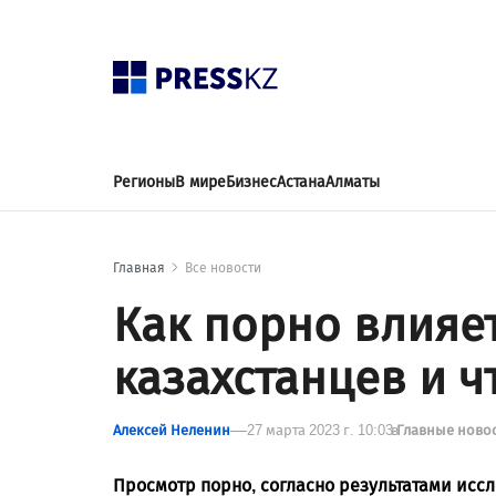
Регионы
В мире
Бизнес
Астана
Алматы
Главная
Все новости
Как порно влияе
казахстанцев и ч
Алексей Неленин
27 марта 2023 г. 10:03
в
Главные ново
Просмотр порно, согласно результатами исс