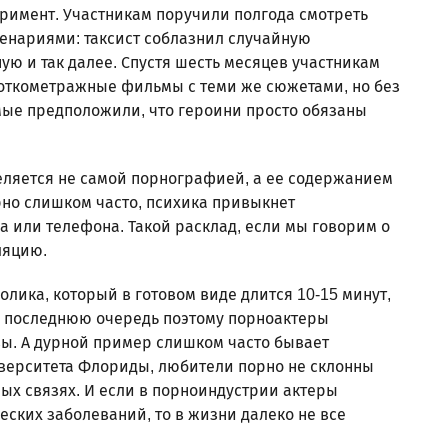
римент. Участникам поручили полгода смотреть
нариями: таксист соблазнил случайную
ную и так далее. Спустя шесть месяцев участникам
откометражные фильмы с теми же сюжетами, но без
мые предположили, что героини просто обязаны
еляется не самой порнографией, а ее содержанием
рно слишком часто, психика привыкнет
а или телефона. Такой расклад, если мы говорим о
ляцию.
ролика, который в готовом виде длится 10-15 минут,
 в последнюю очередь поэтому порноактеры
ы. А дурной пример слишком часто бывает
ерситета Флориды, любители порно не склонны
ых связях. И если в порноиндустрии актеры
ских заболеваний, то в жизни далеко не все