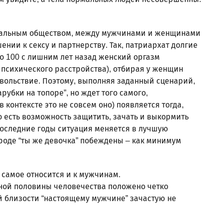
рхальным обществом, между мужчинами и женщинами
нии к сексу и партнерству. Так, патриархат долгие
о 100 с лишним лет назад женский оргазм
т психического расстройства), отбирая у женщин
вольствие. Поэтому, выполняя заданный сценарий,
убки на топоре”, но ждет того самого,
 контексте это не совсем оно) появляется тогда,
о есть возможность защитить, зачать и выкормить
 последние годы ситуация меняется в лучшую
 вроде “ты же девочка” побеждены – как минимум
е самое относится и к мужчинам.
ной половины человечества положено четко
й близости “настоящему мужчине” зачастую не