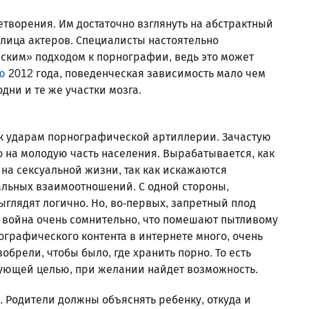
ворения. Им достаточно взглянуть на абстрактный
ь лица актеров. Специалисты настоятельно
ским» подходом к порнографии, ведь это может
ю
2012 года, поведенческая зависимость мало чем
дни и те же участки мозга.
 к ударам порнографической артиллерии. Зачастую
 на молодую часть населения. Вырабатывается, как
на сексуальной жизни, так как искажаются
альных взаимоотношений. С одной стороны,
ыглядят логично. Но, во-первых, запретный плод
я война очень сомнительно, что помешают пытливому
ографического контента в интернете много, очень
зобрели, чтобы было, где хранить порно. То есть
ующей целью, при желании найдет возможность.
. Родители должны объяснять ребенку, откуда и