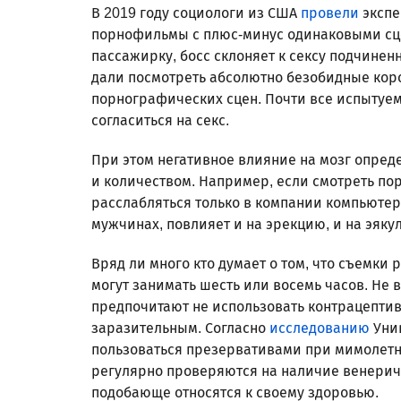
В 2019 году социологи из США
провели
экспе
порнофильмы с плюс-минус одинаковыми сце
пассажирку, босс склоняет к сексу подчинен
дали посмотреть абсолютно безобидные кор
порнографических сцен. Почти все испытуе
согласиться на секс.
При этом негативное влияние на мозг опред
и количеством. Например, если смотреть по
расслабляться только в компании компьютер
мужчинах, повлияет и на эрекцию, и на эяку
Вряд ли много кто думает о том, что съемки 
могут занимать шесть или восемь часов. Не
предпочитают не использовать контрацептив
заразительным. Согласно
исследованию
Унив
пользоваться презервативами при мимолетн
регулярно проверяются на наличие венериче
подобающе относятся к своему здоровью.