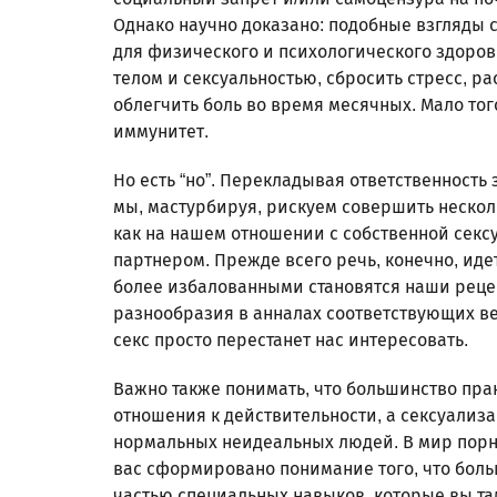
Однако научно доказано: подобные взгляды 
для физического и психологического здоровь
телом и сексуальностью, сбросить стресс, р
облегчить боль во время месячных. Мало то
иммунитет.
Но есть “но”. Перекладывая ответственност
мы, мастурбируя, рискуем совершить нескол
как на нашем отношении с собственной сексу
партнером. Прежде всего речь, конечно, иде
более избалованными становятся наши реце
разнообразия в анналах соответствующих ве
секс просто перестанет нас интересовать.
Важно также понимать, что большинство пра
отношения к действительности, а сексуализ
нормальных неидеальных людей. В мир порно
вас сформировано понимание того, что бол
частью специальных навыков, которые вы та