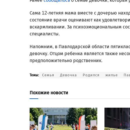
Ранее
сообщалось
о семье девочки, которая р
Сама 12-летняя мама вместе с дочерью наход
состояние врачи оценивают как удовлетвор
вскармливании. За психоэмоциональным сос
специалисты.
Напомним, в Павлодарской области пятикласс
девочку. Отцом ребенка является также нес
предположительно родственник.
Семья
Девочка
Родился
жилье
Па
Темы:
Похожие новости