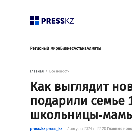
Регионы
В мире
Бизнес
Астана
Алматы
Главная
Все новости
Как выглядит но
подарили семье 
школьницы-мам
press.kz press_kz
7 августа 2024 г. 22:20
в
Главные нов