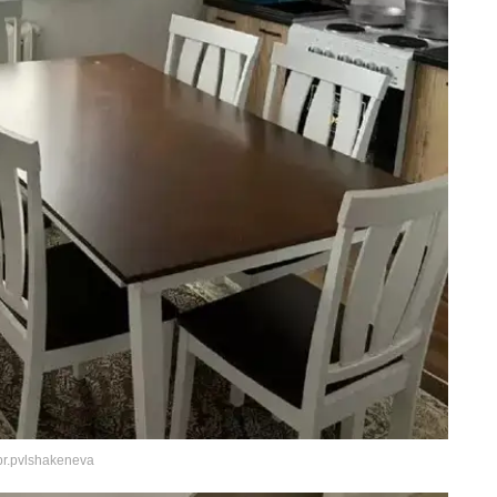
r.pvlshakeneva