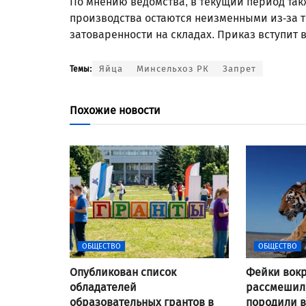
По мнению ведомства, в текущий период так
производства остаются неизменными из-за т
затоваренности на складах. Приказ вступит в 
Яйца
Минсельхоз РК
Запрет
Темы:
Похожие новости
ОБЩЕСТВО
ОБЩЕСТВО
Опубликован список
Фейки вокр
обладателей
рассмешили
образовательных грантов в
породили 