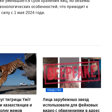
же уменьшается срок хранения яиц, но объемы
ехнологических особенностей, что приводит к
силу с 1 мая 2024 года.
ОБЩЕСТВО
уг тигрицы Үміт
Лица зарубежных звезд
 казахстанцев и
использовали для фейковых
волну мемов
видео с обвинениями в адрес