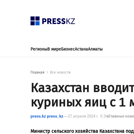
Регионы
В мире
Бизнес
Астана
Алматы
Главная
Все новости
Казахстан вводит
куриных яиц с 1 
press.kz press_kz
27 апреля 2024 г. 0:34
в
Главные нов
Министр сельского хозяйства Казахстана по