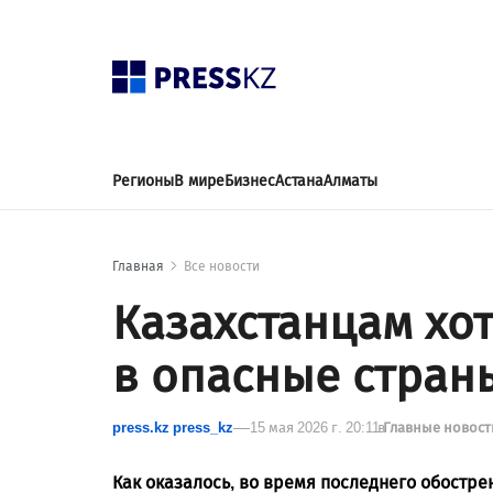
Регионы
В мире
Бизнес
Астана
Алматы
Главная
Все новости
Казахстанцам хот
в опасные стран
press.kz press_kz
15 мая 2026 г. 20:11
в
Главные новос
Как оказалось, во время последнего обостр