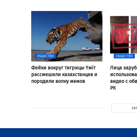
ОБЩЕСТВО
ОБЩЕСТВО
Фейки вокруг тигрицы Үміт
Лица заруб
рассмешили казахстанцев и
использов
породили волну мемов
видео с об
РК
ЗА