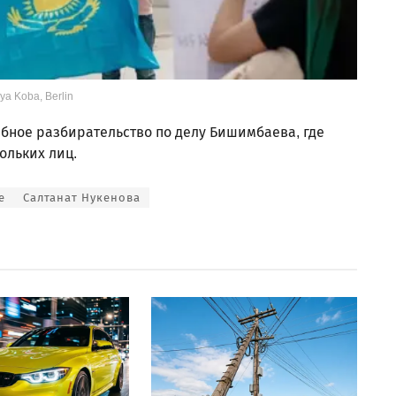
ya Koba, Berlin
бное разбирательство по делу Бишимбаева, где
ольких лиц.
е
Салтанат Нукенова