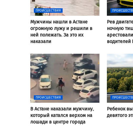
ПРОИСШЕСТВИЯ
ПРОИСШЕСТ
Мужчины нашли в Астане
Рев двигат
огромную лужу и решили в
ночную тиш
ней полежать. За это их
арестовал
наказали
водителей
ПРОИСШЕСТВИЯ
ПРОИСШЕСТ
В Астане наказали мужчину,
Ребенок вы
который катался верхом на
девятого э
лошади в центре города