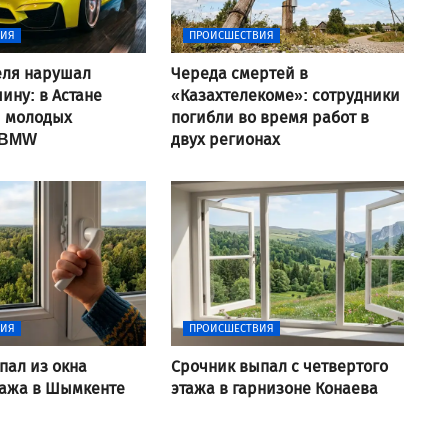
ВИЯ
ПРОИСШЕСТВИЯ
еля нарушал
Череда смертей в
ину: в Астане
«Казахтелекоме»: сотрудники
и молодых
погибли во время работ в
 BMW
двух регионах
ВИЯ
ПРОИСШЕСТВИЯ
пал из окна
Срочник выпал с четвертого
тажа в Шымкенте
этажа в гарнизоне Конаева