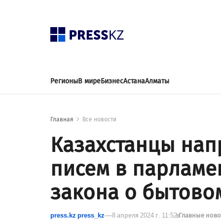
Регионы
В мире
Бизнес
Астана
Алматы
Главная
Все новости
Казахстанцы нап
писем в парламе
закона о бытово
press.kz press_kz
8 апреля 2024 г. 11:52
в
Главные нов