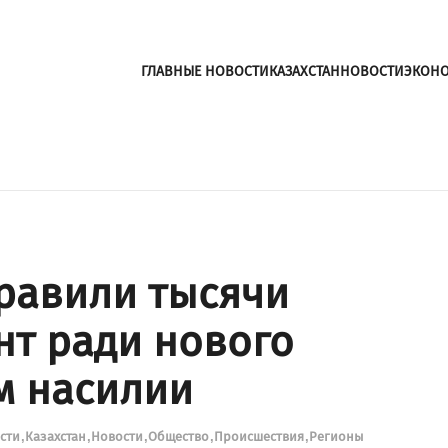
ГЛАВНЫЕ НОВОСТИ
КАЗАХСТАН
НОВОСТИ
ЭКОН
равили тысячи
нт ради нового
м насилии
ости
Казахстан
Новости
Общество
Происшествия
Регионы