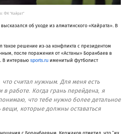
о: ФК "Кайрат"
высказался об уходе из алматинского «Кайрата». В
л такое решение из-за конфликта с президентом
нным, после поражения от «Астаны» Боранбаев в
. В интервью
sports.ru
именитый футболист
, что считал нужным. Для меня есть
 в работе. Когда грань перейдена, я
онимаю, что тебе нужно более детальное
ь вещи, которые должны оставаться
отношения с Боранбаевым, Кержаков отметил, что "их