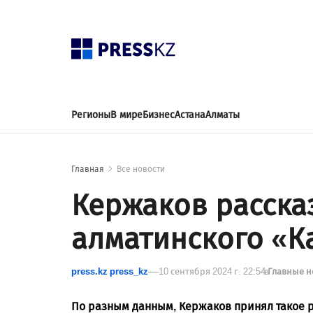
Регионы
В мире
Бизнес
Астана
Алматы
Главная
Все новости
Кержаков рассказ
алматинского «К
press.kz press_kz
10 сентября 2024 г. 22:54
в
Главные 
По разным данным, Кержаков принял такое р