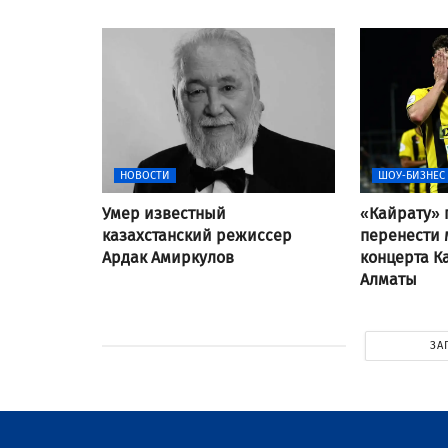
НОВОСТИ
ШОУ-БИЗНЕС
Умер известный
«Кайрату» 
казахстанский режиссер
перенести 
Ардак Амиркулов
концерта Ка
Алматы
ЗА