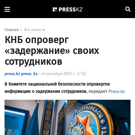
Главная
Все новости
КНБ опроверг
«задержание» своих
сотрудников
press.kz press_kz
4 сентября 2025 г. 17:52
В Комитете национальной безопасности опровергли
информацию о задержании сотрудников,
передает
Press.kz
.