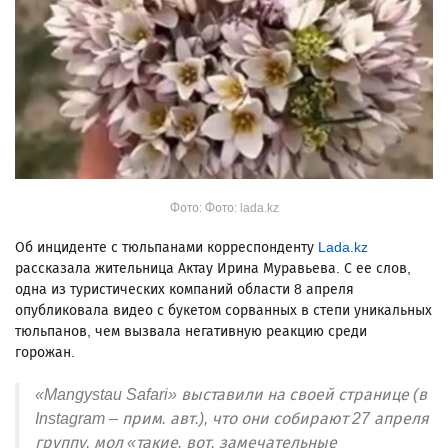
Фото: Фото: lada.kz
Об инциденте с тюльпанами корреспонденту
Lada.kz
рассказала жительница Актау Ирина Муравьева. С ее слов,
одна из туристических компаний области 8 апреля
опубликовала видео с букетом сорванных в степи уникальных
тюльпанов, чем вызвала негативную реакцию среди
горожан.
«Mangystau Safari» выставили на своей странице (в
Instagram – прим. авт.), что они собирают 27 апреля
группу, мол «такие, вот, замечательные