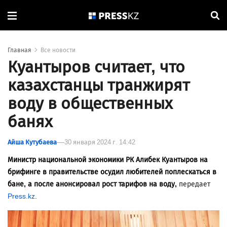
Главная
Все новости
Куантыров считает, что
казахстанцы транжирят
воду в общественных
банях
Айша Кутубаева
30 января 2024 г. 14:42
Министр национальной экономики РК Алибек Куантыров на
брифинге в правительстве осудил любителей поплескаться в
бане, а после анонсировал рост тарифов на воду,
передает
Press.kz
.