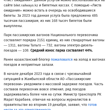
«Лист ожидания». Данной услугой можно воспользоваться на
сайте bilet.railways.kz и билетных кассах. С помощью «Листа
ожидания» можно встать в очередь на освободившиеся
билеты. За 2023 год данная услуга была предложена 485
тысячам пассажирам, из них 168 тысяч билетов были
выкуплены.
Парк пассажирских вагонов Национального перевозчика
составляет порядка 2151 единиц, из них стандартные вагоны
— 1311, вагоны Тальго — 732, вагоны электро-дизель-
поездов — 108.
Средний износ парка составляет 44%.
Ранее казахстанский блогер
пожаловался
на холод в вагонах
поездов и неприятные запахи.
В начале декабря 2023 года в связи с чрезвычайной
ситуацией в Жамбылской области АО «Пассажирские
перевозки» уведомили о массовой задержке поездов. Часть
составов перевозчик вовсе отменил, ряд поездов
задерживались более чем на сутки. Министр транспорта РК
Марат Карабаев, отвечая на вопросы журналистов в
правительстве во вторник 19 декабря, заявил, что
готов
нести за это ответственность
.