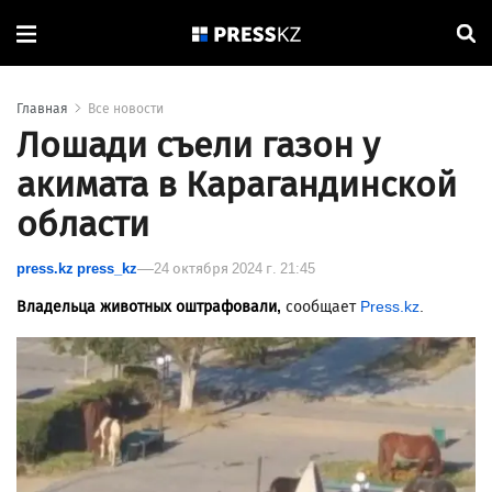
Главная
Все новости
Лошади съели газон у
акимата в Карагандинской
области
press.kz press_kz
24 октября 2024 г. 21:45
Владельца животных оштрафовали,
сообщает
Press.kz
.