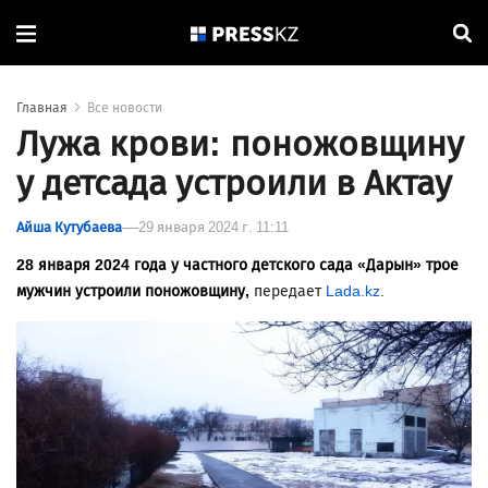
Главная
Все новости
Лужа крови: поножовщину
у детсада устроили в Актау
Айша Кутубаева
29 января 2024 г. 11:11
28 января 2024 года у частного детского сада «Дарын» трое
мужчин устроили поножовщину,
передает
Lada.kz
.