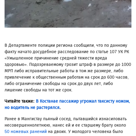
В Департаменте полиции региона сообщили, что по данному
факту начато досудебное расследование по статье 107 УК РК
«Умышленное причинение средней тяжести вреда
здоровью». Подозреваемому грозит штраф в размере до 1000
МРП либо исправительные работы в том же размере, либо
привлечение к общественным работам на срок до 600 часов,
либо ограничение свободы на срок до двух лет, либо
лишение свободы на тот же срок.
Читайте также:
В Костанае пассажир угрожал таксисту ножом,
но водитель не растерялся
.
Ранее в Мангистау пьяный сосед, пытавшийся изнасиловать
несовершеннолетнюю, нанес ей и ее старшему брату около
50 ножевых ранений
на двоих. У молодого человека было