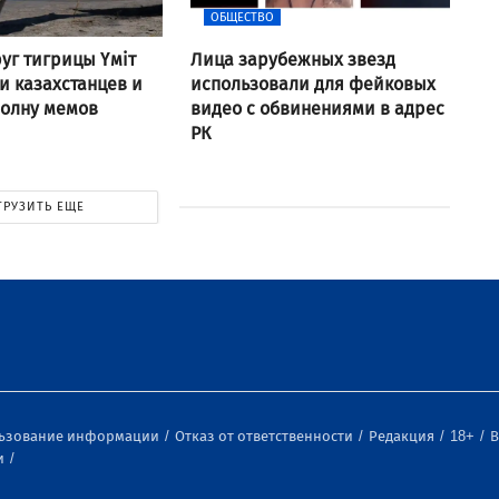
ОБЩЕСТВО
уг тигрицы Үміт
Лица зарубежных звезд
 казахстанцев и
использовали для фейковых
волну мемов
видео с обвинениями в адрес
РК
ГРУЗИТЬ ЕЩЕ
льзование информации
Отказ от ответственности
Редакция
18+
В
и