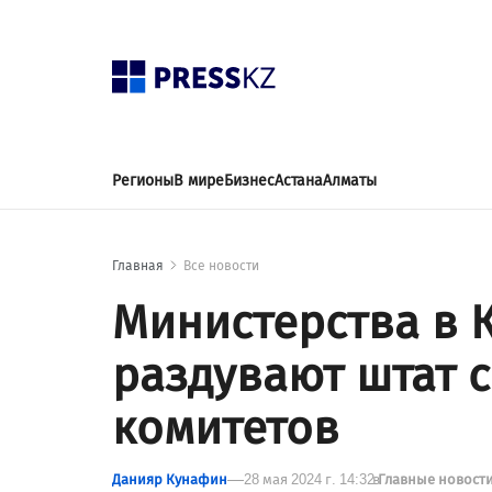
Регионы
В мире
Бизнес
Астана
Алматы
Главная
Все новости
Министерства в 
раздувают штат 
комитетов
Данияр Кунафин
28 мая 2024 г. 14:32
в
Главные новост