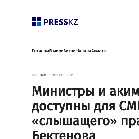
Регионы
В мире
Бизнес
Астана
Алматы
Главная
Все новости
Министры и аким
доступны для СМ
«слышащего» пр
Бектенова