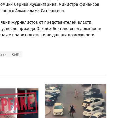
номики Серика Жумангарина, министра финансов
нэнерго Алмасадама Саткалиева.
ляции журналистов от представителей власти
ду, после прихода Олжаса Бектенова на должность
 этаже правительства и не давали возможности
стан
СМИ