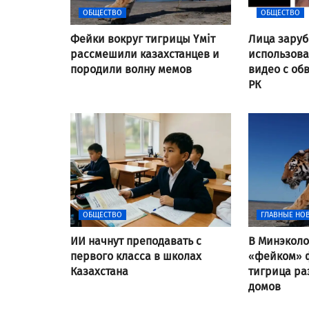
ОБЩЕСТВО
ОБЩЕСТВО
Фейки вокруг тигрицы Үміт
Лица заруб
рассмешили казахстанцев и
использов
породили волну мемов
видео с об
РК
ОБЩЕСТВО
ГЛАВНЫЕ НО
ИИ начнут преподавать с
В Минэколо
первого класса в школах
«фейком» ф
Казахстана
тигрица ра
домов