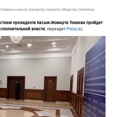
Главные новости
Казахстан
Новости
Общество
Политика
астием президента Касым-Жомарта Токаева пройдет
исполнительной власти
, переадет
Press.kz.