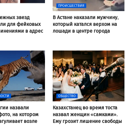
ПРОИСШЕСТВИЯ
ежных звезд
В Астане наказали мужчину,
али для фейковых
который катался верхом на
винениями в адрес
лошади в центре города
ВОСТИ
ОБЩЕСТВО
гии назвали
Казахстанец во время тоста
ото, на котором
назвал женщин «самками».
згуливает возле
Ему грозит лишение свободы