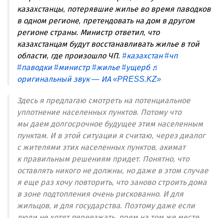
казахстанцы, потерявшие жилье во время паводков
в одном регионе, претендовать на дом в другом
регионе страны. Министр ответил, что
казахстанцам будут восстанавливать жилье в той
области, где произошло ЧП.
#казахстан
#чп
#паводки
#министр
#жилье
#ущерб
♬
оригинальный звук — ИА «PRESS.KZ»
Здесь я предлагаю смотреть на потенциальное
уплотнение населенных пунктов. Потому что
мы даем долгосрочное будущее этим населенным
пунктам. И в этой ситуации я считаю, через диалог
с жителями этих населенных пунктов, акимат
к правильным решениям придет. Понятно, что
оставлять никого не должны, но даже в этом случае
я еще раз хочу повторить, что заново строить дома
в зоне подтопления очень рискованно. И для
жильцов, и для государства. Поэтому даже если
люди не хотят переезжать, прям на том же месте,