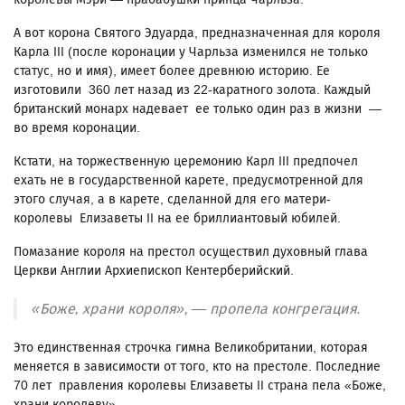
А вот корона Святого Эдуарда, предназначенная для короля
Карла III (после коронации у Чарльза изменился не только
статус, но и имя), имеет более древнюю историю. Ее
изготовили 360 лет назад из 22-каратного золота. Каждый
британский монарх надевает ее только один раз в жизни —
во время коронации.
Кстати, на торжественную церемонию Карл III предпочел
ехать не в государственной карете, предусмотренной для
этого случая, а в карете, сделанной для его матери-
королевы Елизаветы II на ее бриллиантовый юбилей.
Помазание короля на престол осуществил духовный глава
Церкви Англии Архиепископ Кентерберийский.
«Боже, храни короля», — пропела конгрегация.
Это единственная строчка гимна Великобритании, которая
меняется в зависимости от того, кто на престоле. Последние
70 лет правления королевы Елизаветы II страна пела «Боже,
храни королеву».