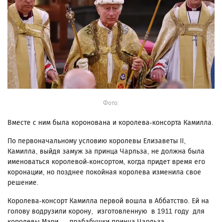
Фото:
Вместе с ним была коронована и королева-консорта Камилла.
По первоначальному условию королевы Елизаветы II,
Камилла, выйдя замуж за принца Чарльза, не должна была
именоваться королевой-консортом, когда придет время его
коронации, но позднее покойная королева изменила свое
решение.
Королева-консорт Камилла первой вошла в Аббатство. Ей на
голову водрузили корону, изготовленную в 1911 году для
королевы Мэри — прабабушки принца Чарльза.