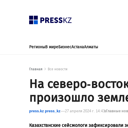
Регионы
В мире
Бизнес
Астана
Алматы
Главная
Все новости
На северо-восто
произошло земл
press.kz press_kz
27 апреля 2024 г. 14:43
в
Главные но
Казахстанские сейсмологи зафиксировали 