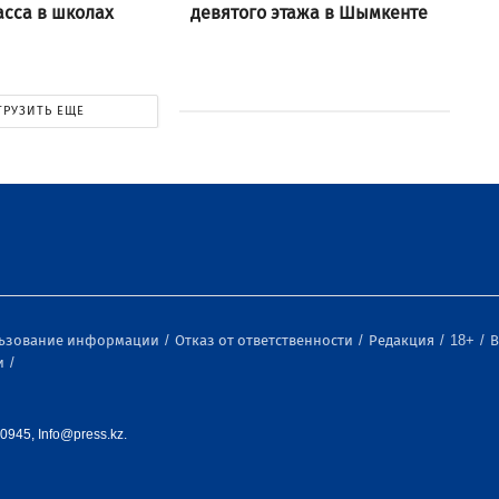
асса в школах
девятого этажа в Шымкенте
ГРУЗИТЬ ЕЩЕ
льзование информации
Отказ от ответственности
Редакция
18+
В
и
0945, Info@press.kz.