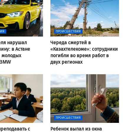
ВИЯ
ПРОИСШЕСТВИЯ
еля нарушал
Череда смертей в
ину: в Астане
«Казахтелекоме»: сотрудники
и молодых
погибли во время работ в
 BMW
двух регионах
ПРОИСШЕСТВИЯ
преподавать с
Ребенок выпал из окна