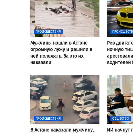
ПРОИСШЕСТВИЯ
ПРОИСШЕСТ
Мужчины нашли в Астане
Рев двигат
огромную лужу и решили в
ночную тиш
ней полежать. За это их
арестовал
наказали
водителей
ПРОИСШЕСТВИЯ
ОБЩЕСТВО
В Астане наказали мужчину,
ИИ начнут 