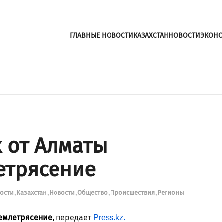
ГЛАВНЫЕ НОВОСТИ
КАЗАХСТАН
НОВОСТИ
ЭКОН
к от Алматы
етрясение
вости
Казахстан
Новости
Общество
Происшествия
Регионы
землетрясение,
передает
Press.kz.