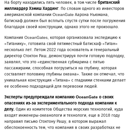
На борту находились пять человек, в том числе
британский
миллиардер Хэмиш Хардинг
. По словам одного из инвесторов
американской компании OceanGate Аарона Ньюмана,
батискаф должен был всплыть спустя сутки после погружения
благодаря своей конструкции, однако этого не произошло.
Компания OceanGates, которая организовала экспедицию к
«Титанику», готовила свой пятиместный батискаф «Титан»
несколько лет. Летом 2022 года основатель и генеральный
директор Стоктон Раш, демонстрируя почти готовую подлодку,
заявлял, что это «единственная субмарина с пятью
пассажирами, способная погрузиться на глубину, которая
составляет половину глубины океана». Также он отмечал, что
уникальная конструкция «Титана» с гладкими стенками делает
ее особенно подходящей для перевозки людей.
Эксперты предупреждали компанию OceanGate о своих
опасениях из-за экспериментального подхода компании к
делу.
Один из комитетов Общества морских технологий, куда
входят инженеры-океанологи и технологи, еще в 2018 году
направил письмо Стоктону Рашу, в котором выражал
обеспокоенность тем, что компания в своих разработках не