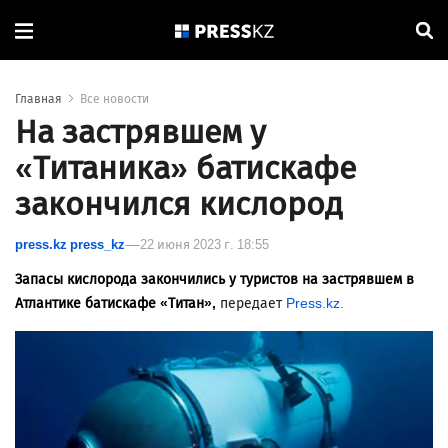
Главная
Все новости
На застрявшем у
«Титаника» батискафе
закончился кислород
press.kz press_kz
22 июня 2023 г. 18:55
Запасы кислорода закончились у туристов на застрявшем в
Атлантике батискафе «Титан»,
передает
Press.kz.