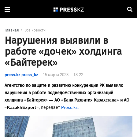
Главная
Все новости
Нарушения выявили в
работе «дочек» холдинга
«Байтерек»
press.kz press_kz
15 марта 2023 г. 18:22
Агентство по защите и развитию конкуренции РК выявило
нарушения в работе подведомственных организаций
холдинга «Байтерек»
— АО «Банк Развития Казахстана» и АО
«KazakhExport»,
передает
Press.kz.