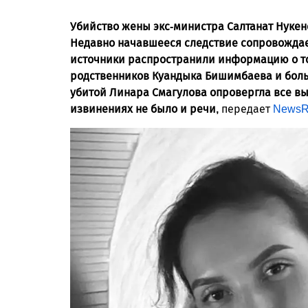
Убийство жены экс-министра Салтанат Нукен
Недавно начавшееся следствие сопровождае
источники распространили информацию о то
родственников Куандыка Бишимбаева и больш
убитой Линара Смагулова опровергла все вы
извинениях не было и речи,
передает
NewsR