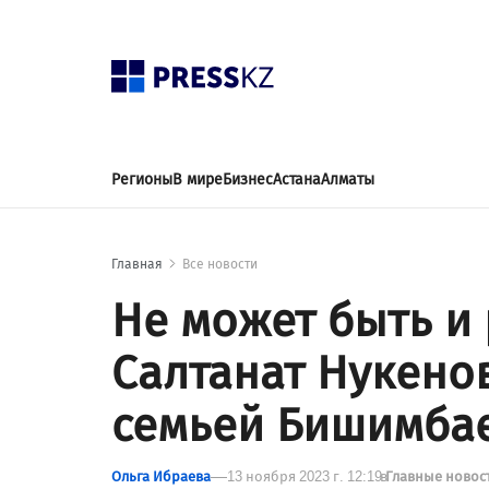
Регионы
В мире
Бизнес
Астана
Алматы
Главная
Все новости
Не может быть и 
Салтанат Нукено
семьей Бишимба
Ольга Ибраева
13 ноября 2023 г. 12:19
в
Главные новос