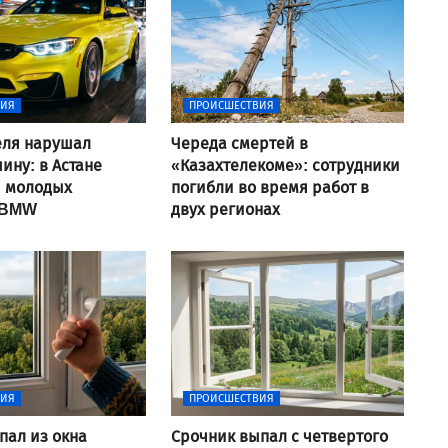
ВИЯ
ПРОИСШЕСТВИЯ
еля нарушал
Череда смертей в
ину: в Астане
«Казахтелекоме»: сотрудники
и молодых
погибли во время работ в
 BMW
двух регионах
ВИЯ
ПРОИСШЕСТВИЯ
пал из окна
Срочник выпал с четвертого