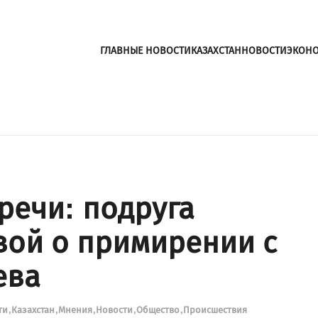
ГЛАВНЫЕ НОВОСТИ
КАЗАХСТАН
НОВОСТИ
ЭКОН
речи: подруга
вой о примирении с
ева
ти
Казахстан
Мнения
Новости
Общество
Происшествия