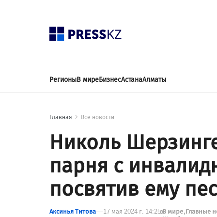
Регионы
В мире
Бизнес
Астана
Алматы
Главная
Все новости
Николь Шерзинге
парня с инвалид
посвятив ему пе
Аксинья Титова
17 мая 2024 г. 14:25
в
В мире
Главные 