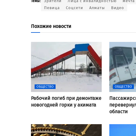
Зрители
Лица с инвалидностью
мечта
Темы:
Певица
Соцсети
Алматы
Видео
Похожие новости
ОБЩЕСТВО
ОБЩЕСТВО
Рабочий погиб при демонтаже
Пассажирс
новогодней горки у акимата
перевернул
области