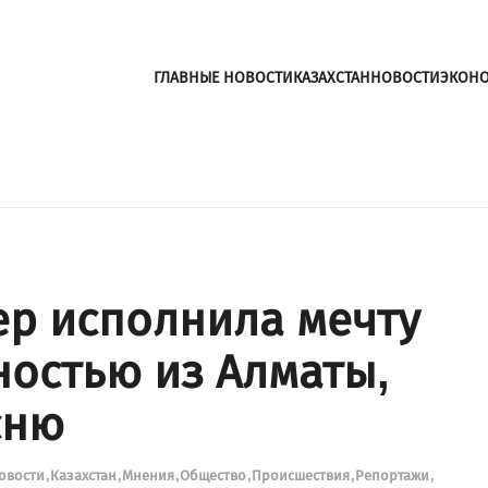
ГЛАВНЫЕ НОВОСТИ
КАЗАХСТАН
НОВОСТИ
ЭКОН
р исполнила мечту
ностью из Алматы,
сню
новости
Казахстан
Мнения
Общество
Происшествия
Репортажи