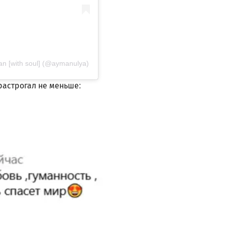
 [with soul] (@aymanulya)
растрогал не меньше: