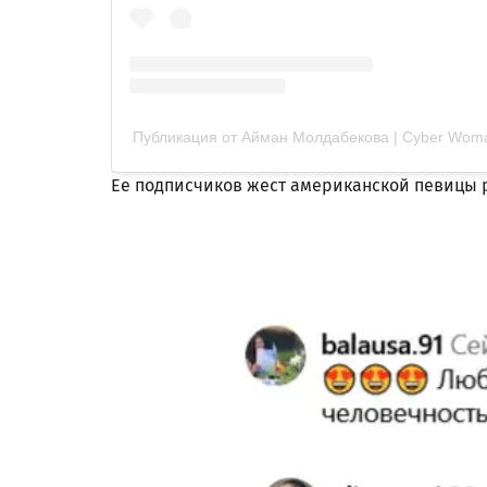
Публикация от Айман Молдабекова | Cyber Woman
Ее подписчиков жест американской певицы 