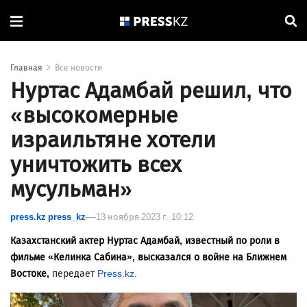
Главная
Все новости
Нуртас Адамбай решил, что
«высокомерные
израильтяне хотели
уничтожить всех
мусульман»
press.kz press_kz
13 ноября 2023 г. 10:12
Казахстанский актер Нуртас Адамбай, известный по роли в
фильме «Келинка Сабина», высказался о войне на Ближнем
Востоке,
передает
Press.kz
.