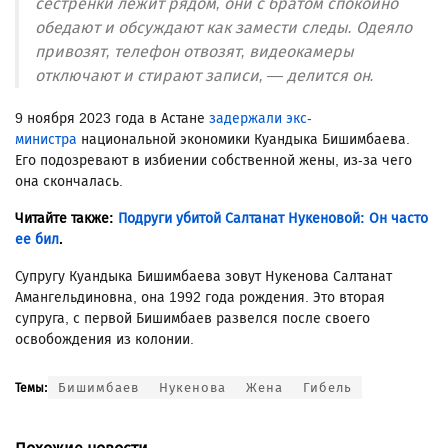
сестренки лежит рядом, они с братом спокойно
обедают и обсуждают как замести следы. Одеяло
привозят, телефон отвозят, видеокамеры
отключают и стирают записи, — делится он.
9 ноября 2023 года в Астане
задержали экс-
министра
национальной экономики Куандыка Бишимбаева.
Его подозревают в избиении собственной жены, из-за чего
она скончалась.
Читайте также:
Подруги убитой Салтанат Нукеновой: Он часто
ее бил
.
Супругу Куандыка Бишимбаева зовут Нукенова Салтанат
Амангельдиновна, она 1992 года рождения. Это вторая
супруга, с первой Бишимбаев развелся после своего
освобождения из колонии.
Бишимбаев
Нукенова
Жена
Гибель
Темы: