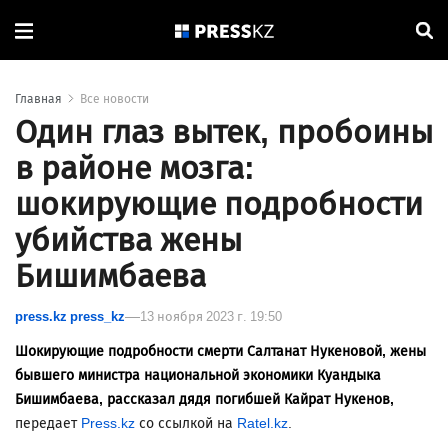
Главная
Все новости
Один глаз вытек, пробоины
в районе мозга:
шокирующие подробности
убийства жены
Бишимбаева
press.kz press_kz
13 ноября 2023 г. 19:50
Шокирующие подробности смерти Салтанат Нукеновой, жены
бывшего министра национальной экономики Куандыка
Бишимбаева, рассказал дядя погибшей Кайрат Нукенов,
передает
Press.kz
со ссылкой на
Ratel.kz
.