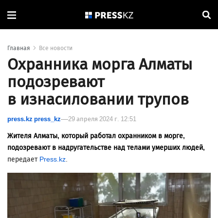
Главная
Все новости
Охранника морга Алматы
подозревают
в изнасиловании трупов
press.kz press_kz
29 апреля 2024 г. 12:51
Жителя Алматы, который работал охранником в морге,
подозревают в надругательстве над телами умерших людей,
передает
Press.kz
.