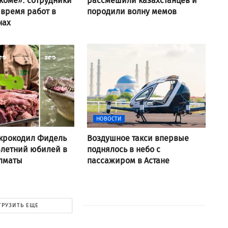
коме»: сотрудники
рассмешили казахстанцев и
 время работ в
породили волну мемов
нах
НОВОСТИ
крокодил Фидель
Воздушное такси впервые
-летний юбилей в
поднялось в небо с
Алматы
пассажиром в Астане
ГРУЗИТЬ ЕЩЕ