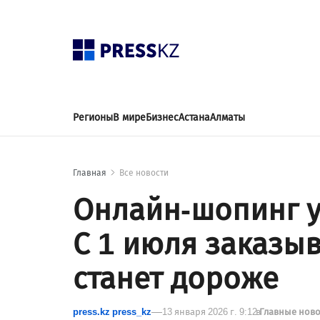
Регионы
В мире
Бизнес
Астана
Алматы
Главная
Все новости
Онлайн-шопинг у
С 1 июля заказыв
станет дороже
press.kz press_kz
13 января 2026 г. 9:12
в
Главные нов