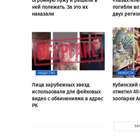
огромную лужу и решили в
«Казахтеле
ней полежать. За это их
погибли во
наказали
двух регио
ОБЩЕСТВО
НОВОСТИ
Лица зарубежных звезд
Кубинский 
использовали для фейковых
отметил 40
видео с обвинениями в адрес
зоопарке 
РК
ЗА