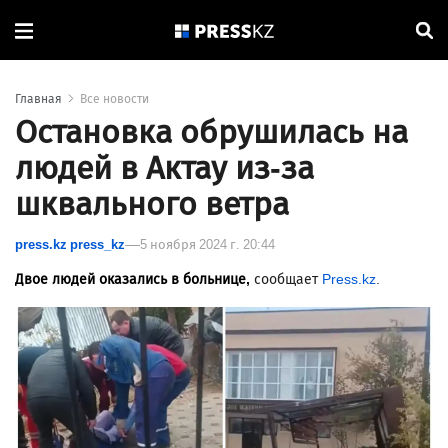
Главная
Все новости
Остановка обрушилась на
людей в Актау из-за
шквального ветра
press.kz press_kz
5 ноября 2024 г. 20:44
Двое людей оказались в больнице,
сообщает
Press.kz
.