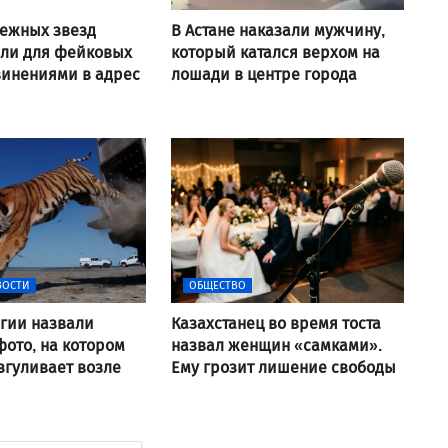
ежных звезд
В Астане наказали мужчину,
али для фейковых
который катался верхом на
винениями в адрес
лошади в центре города
ВОСТИ
ОБЩЕСТВО
гии назвали
Казахстанец во время тоста
ото, на котором
назвал женщин «самками».
згуливает возле
Ему грозит лишение свободы