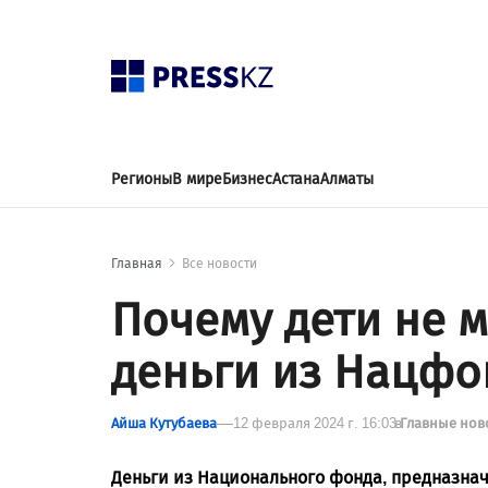
Регионы
В мире
Бизнес
Астана
Алматы
Главная
Все новости
Почему дети не м
деньги из Нацфо
Айша Кутубаева
12 февраля 2024 г. 16:03
в
Главные нов
Деньги из Национального фонда, предназнач