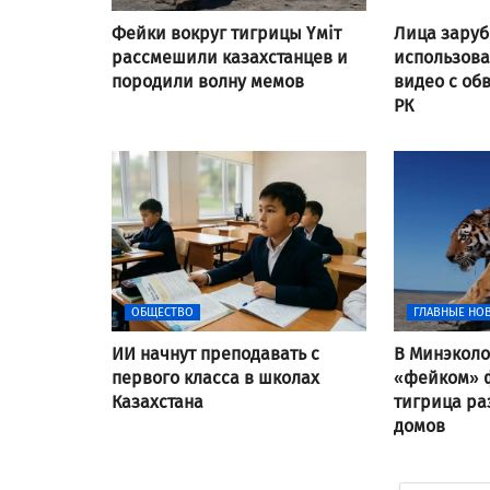
Фейки вокруг тигрицы Үміт
Лица заруб
рассмешили казахстанцев и
использов
породили волну мемов
видео с об
РК
ОБЩЕСТВО
ГЛАВНЫЕ НО
ИИ начнут преподавать с
В Минэколо
первого класса в школах
«фейком» ф
Казахстана
тигрица ра
домов