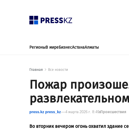
Регионы
В мире
Бизнес
Астана
Алматы
Главная
Все новости
Пожар произошел
развлекательном
press.kz press_kz
4 марта 2026 г. 8:49
в
Происшествия
Во вторник вечером огонь охватил здание се