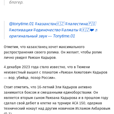
блогер.
@tonytime.01
#казахстан🇰🇿
#палестина🇵🇸
#мотивация
#одиночество
#алматы
#🇰🇿❤️
♬
оригинальный звук — Tonytime.01
Отметим, что казахстанец хочет максимального
распространения своего ролика. Он желает, чтобы ролик
лично увидел Рамзан Кадыров.
4 декабря 2023 года стало известно, что в Тюмени
неизвестный вышел с плакатом «Рамзан Ахматович Кадыров
— вор, убийца, позор России».
Стоит отметить, что 16-летний Эли Кадыров активно
занимается боксом и смешанными единоборствами. Он
является вторым сыном Рамзана Кадырова и в прошлом году
сделал свой дебют в клетке на турнире АСА 150, одержав
технический нокаут над другим новичком Исламом Акбаровым
(0-1).