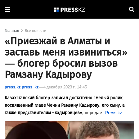
Главная
Все новости
«Приезжай в Алматы и
заставь меня извиниться»
— блогер бросил вызов
Рамзану Кадырову
press.kz press_kz
4 декабря 2023 г. 14:45
Казахстанский блогер записал достаточно смелый ролик,
посвященный главе Чечни Рамзану Кадырову, его сыну, а
также представителям «кадыровцев»,
передает
Press.kz
.