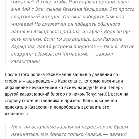
Чимаева? Я хочу, чтобы Ruh Fighting организовал
мне бой с Эли, сыном Рамзана Кадырова. Это просто
спортивный интерес. Он смог победить Хамзата
Чимаева! Но сможет ли он победить обычного
парня из Акжарского района, из аула? Ведь везде
есть таланты. Если ты это видишь, сын Рамзана
Кадырова, давай устроим поединок — ты и я. Это не
спарринг с Хамзатом Чимаевым, — заявил
казахстанец.
После этого ролика Рахимжанов заявил о давлении со
стороны «кадыровцев» в Казахстане, которые посчитали
обращение неуважением ко всему народу Чечни. Теперь
другой казахстанский блогер по ником Tonytime.01 встал на
сторону соотечественника и призвал Кадырова лично
приехать в Казахстан и попробовать заставить его
извиниться.
Ни я, ни остальные казахи ни перед кем не будем
извиняться. Мы боимся только Аллаха, — заявил