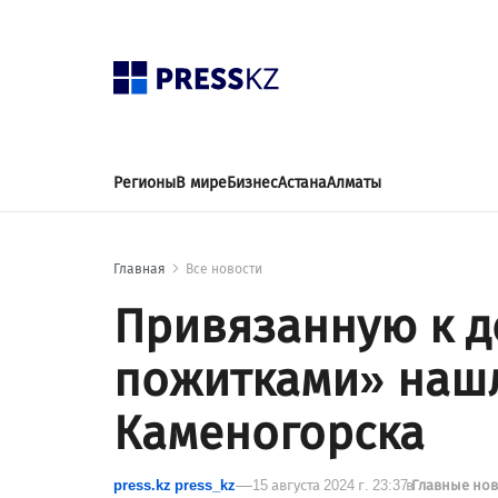
Регионы
В мире
Бизнес
Астана
Алматы
Главная
Все новости
Привязанную к д
пожитками» нашли
Каменогорска
press.kz press_kz
15 августа 2024 г. 23:37
в
Главные но