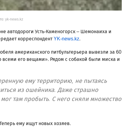
о: yk-news.kz
не автодороги Усть-Каменогорск – Шемонаиха и
ередает корреспондент
YK-news.kz
.
обеля американского питбультерьера вывезли за 60
о всеми его вещами». Рядом с собакой были миска и
еренную ему территорию, не пытаясь
иться из ошейника. Даже страшно
 мог там пробыть. С него сняли множество
Теперь ему ищут новых хозяев.