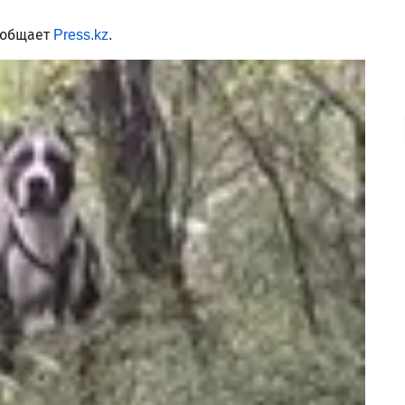
ообщает
Press.kz
.