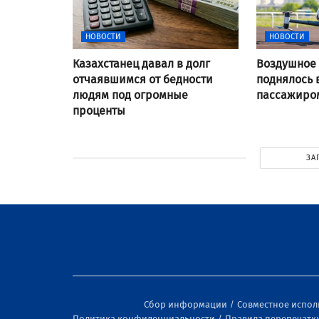
НОВОСТИ
НОВОСТИ
Казахстанец давал в долг
Воздушное 
отчаявшимся от бедности
поднялось 
людям под огромные
пассажиром
проценты
ЗА
Сбор информации
Совместное испо
Политика конфиденциальности
Правила перепечатк