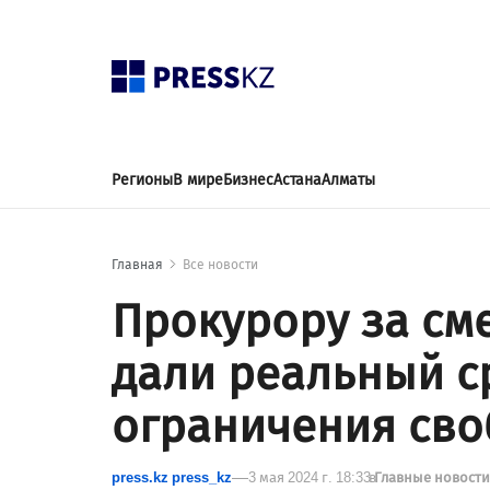
Регионы
В мире
Бизнес
Астана
Алматы
Главная
Все новости
Прокурору за см
дали реальный с
ограничения св
press.kz press_kz
3 мая 2024 г. 18:33
в
Главные новост