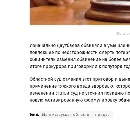
Фото: о
Изначально Даутбаева обвиняли в умышленн
повлекшее по неосторожности смерть потерп
обвинитель изменил обвинение на более мяг
итоге прокурора приговорили к полутора го
Областной суд отменил этот приговор и вын
причинение тяжкого вреда здоровью, которо
изменении статьи суд не уточнил позицию п
новую мотивированную формулировку обвинен
Мангистауская область
прокур
Темы: