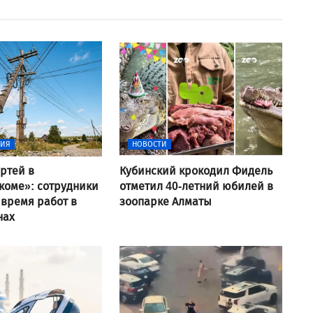
ВИЯ
НОВОСТИ
ртей в
Кубинский крокодил Фидель
коме»: сотрудники
отметил 40-летний юбилей в
 время работ в
зоопарке Алматы
нах