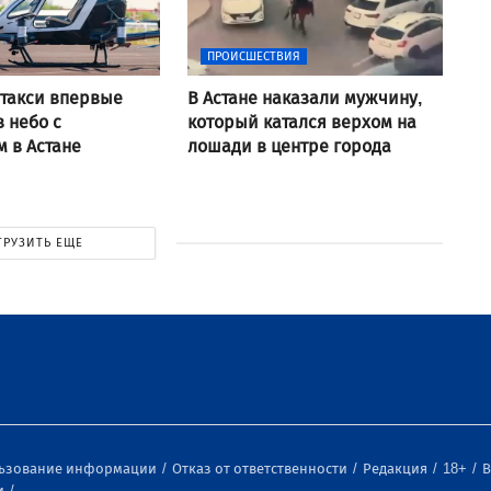
ПРОИСШЕСТВИЯ
такси впервые
В Астане наказали мужчину,
в небо с
который катался верхом на
 в Астане
лошади в центре города
ГРУЗИТЬ ЕЩЕ
льзование информации
Отказ от ответственности
Редакция
18+
В
и